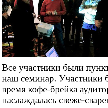
Все участники были пунк
наш семинар. Участники б
время кофе-брейка аудито
наслаждалась свеже-сваре