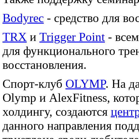
Bodyrec
- средство для во
TRX
и
Trigger Point
- все
для функционального трен
восстановления.
Спорт-клуб
OLYMP
. На д
Olymp и AlexFitness, кот
холдингу, создаются
цент
данного направления подд