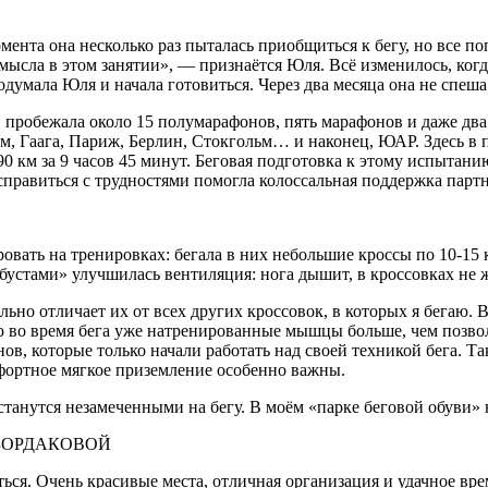
момента она несколько раз пыталась приобщиться к бегу, но все
а смысла в этом занятии», — признаётся Юля. Всё изменилось, к
думала Юля и начала готовиться. Через два месяца она не спеш
 пробежала около 15 полумарафонов, пять марафонов и даже два 
ам, Гаага, Париж, Берлин, Стокгольм… и наконец, ЮАР. Здесь в
 км за 9 часов 45 минут. Беговая подготовка к этому испытани
равиться с трудностями помогла колоссальная поддержка партнёр
ровать на тренировках: бегала в них небольшие кроссы по 10-15 
бустами» улучшилась вентиляция: нога дышит, в кроссовках не 
льно отличает их от всех других кроссовок, в которых я бегаю.
во время бега уже натренированные мышцы больше, чем позволяе
, которые только начали работать над своей техникой бега. Та
мфортное мягкое приземление особенно важны.
танутся незамеченными на бегу. В моём «парке беговой обуви» 
 БОРДАКОВОЙ
ться. Очень красивые места, отличная организация и удачное вр