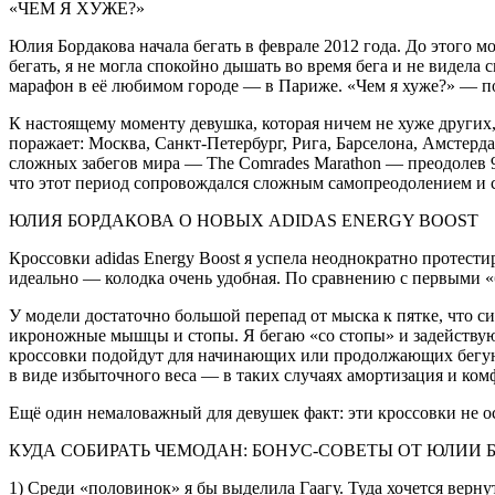
«ЧЕМ Я ХУЖЕ?»
Юлия Бордакова начала бегать в феврале 2012 года. До этого 
бегать, я не могла спокойно дышать во время бега и не видел
марафон в её любимом городе — в Париже. «Чем я хуже?» — по
К настоящему моменту девушка, которая ничем не хуже других,
поражает: Москва, Санкт-Петербург, Рига, Барселона, Амстерд
сложных забегов мира — The Comrades Marathon — преодолев 90
что этот период сопровождался сложным самопреодолением и сп
ЮЛИЯ БОРДАКОВА О НОВЫХ ADIDAS ENERGY BOOST
Кроссовки adidas Energy Boost я успела неоднократно протести
идеально — колодка очень удобная. По сравнению с первыми «
У модели достаточно большой перепад от мыска к пятке, что си
икроножные мышцы и стопы. Я бегаю «со стопы» и задействую 
кроссовки подойдут для начинающих или продолжающих бегунов
в виде избыточного веса — в таких случаях амортизация и ко
Ещё один немаловажный для девушек факт: эти кроссовки не ос
КУДА СОБИРАТЬ ЧЕМОДАН: БОНУС-СОВЕТЫ ОТ ЮЛИИ
1) Среди «половинок» я бы выделила Гаагу. Туда хочется верну