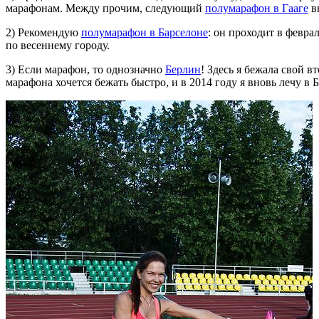
марафонам. Между прочим, следующий
полумарафон в Гааге
вы
2) Рекомендую
полумарафон в Барселоне
: он проходит в февра
по весеннему городу.
3) Если марафон, то однозначно
Берлин
! Здесь я бежала свой в
марафона хочется бежать быстро, и в 2014 году я вновь лечу в