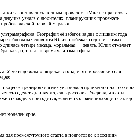
 попытки заканчивались полным провалом. «Мне не нравилось
огда девушка узнала о любителях, планирующих пробежать
а пробежала свой первый марафон.
ультрамарафона! География её забегов за два с лишним года
 паре с близким человеком Юлия пробежала один из самых
ю длилась четыре месяца, моральная — девять. Юлия отмечает,
а: как до, так и во время ультрамарафона.
км. У меня довольно широкая стопа, и эти кроссовки сели
жарко.
 В процессе тренировки я не чувствовала привычной нагрузки на
т это сделать данная модель кроссовок. Уверена, что эти
кже эта модель пригодится, если есть ограничивающий фактор
нет моделей ярче!
емя для промежуточного старта в подготовке к весенним